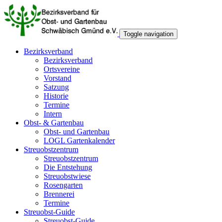
Toggle navigation
Bezirksverband
Bezirksverband
Ortsvereine
Vorstand
Satzung
Historie
Termine
Intern
Obst- & Gartenbau
Obst- und Gartenbau
LOGL Gartenkalender
Streuobstzentrum
Streuobstzentrum
Die Entstehung
Streuobstwiese
Rosengarten
Brennerei
Termine
Streuobst-Guide
Streuobst-Guide